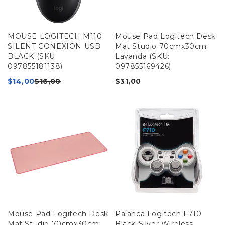
MOUSE LOGITECH M110
Mouse Pad Logitech Desk
SILENT CONEXION USB
Mat Studio 70cmx30cm
BLACK (SKU:
Lavanda (SKU:
097855181138)
097855169426)
$
14,00
$
16,00
$
31,00
Mouse Pad Logitech Desk
Palanca Logitech F710
Mat Studio 70cmx30cm
Black-Silver Wireless