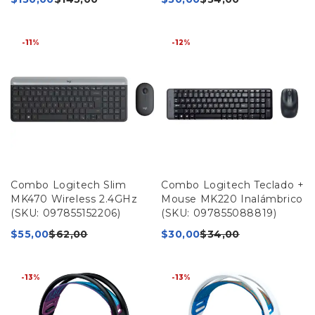
-11%
-12%
Combo Logitech Slim
Combo Logitech Teclado +
MK470 Wireless 2.4GHz
Mouse MK220 Inalámbrico
(SKU: 097855152206)
(SKU: 097855088819)
$
55,00
$
62,00
$
30,00
$
34,00
-13%
-13%