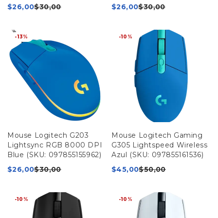
$
26,00
$
30,00
$
26,00
$
30,00
-13%
-10%
Mouse Logitech G203
Mouse Logitech Gaming
Lightsync RGB 8000 DPI
G305 Lightspeed Wireless
Blue (SKU: 097855155962)
Azul (SKU: 097855161536)
$
26,00
$
30,00
$
45,00
$
50,00
-10%
-10%