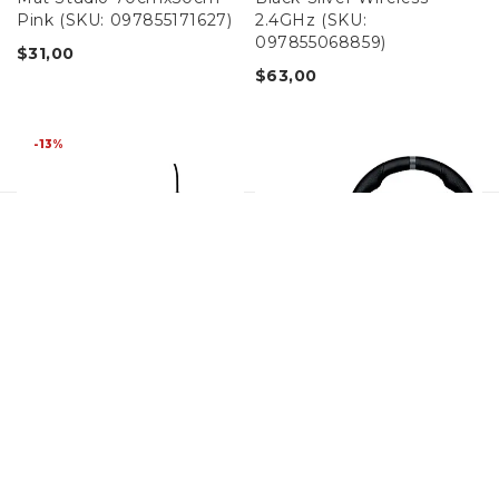
Pink (SKU: 097855171627)
2.4GHz (SKU:
097855068859)
$
31,00
$
63,00
-13%
Teclado Membrana
Volante de Carreras y
Gaming Logitech G213
Pedales Logitech G29
Prodigy RGB Español
(SKU: 00097855112774)
(SKU: 097855123046)
$
325,00
$
54,00
$
62,00