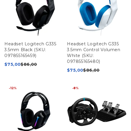
Headset Logitech G335
Headset Logitech G335
3.5mm Black (SKU:
3.5mm Control Volumen
097855165459)
White (SKU:
097855165480)
$
75,00
$
86,00
$
75,00
$
86,00
-12%
-8%