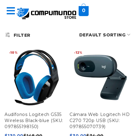
0
DEFAULT SORTING
FILTER
-10%
-12%
Audífonos Logitech G535
Cámara Web Logitech HD
Wireless Black-blue (SKU:
C270 720p USB (SKU:
097855198150)
097855070739)
$
130,00
$
145,00
$
30,00
$
34,00