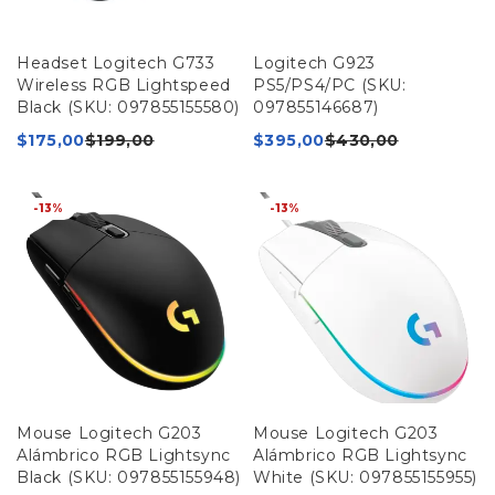
Headset Logitech G733
Logitech G923
Wireless RGB Lightspeed
PS5/PS4/PC (SKU:
Black (SKU: 097855155580)
097855146687)
$
175,00
$
199,00
$
395,00
$
430,00
-13%
-13%
Mouse Logitech G203
Mouse Logitech G203
Alámbrico RGB Lightsync
Alámbrico RGB Lightsync
Black (SKU: 097855155948)
White (SKU: 097855155955)