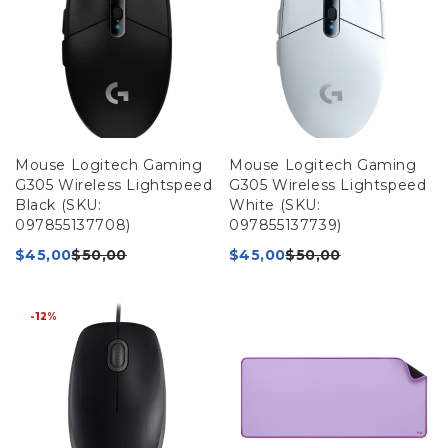
Mouse Logitech Gaming
Mouse Logitech Gaming
G305 Wireless Lightspeed
G305 Wireless Lightspeed
Black (SKU:
White (SKU:
097855137708)
097855137739)
$
45,00
$
50,00
$
45,00
$
50,00
-12%