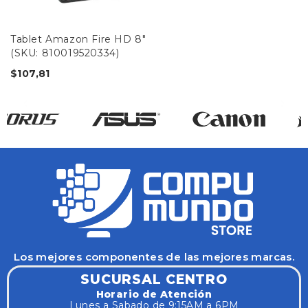
Tablet Amazon Fire HD 8"
(SKU: 810019520334)
$
107,81
Los mejores componentes de las mejores marcas.
SUCURSAL CENTRO
Horario de Atención
Lunes a Sabado de 9:15AM a 6PM