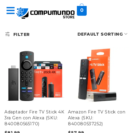
0
DEFAULT SORTING
FILTER
Adaptador Fire TV Stick 4K
Amazon Fire TV Stick con
3ra Gen con Alexa (SKU:
Alexa (SKU:
840080565170)
840080537252)
$
81,99
$
57,99