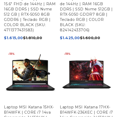
15.6" FHD de 144Hz | RAM
de 144Hz | RAM 16GB
16GB DDR5 | SSD Nvme
DDR5 | SSD Nvme 512GB |
512 GB | RTX-5050 8GB
RTX-5050 GDDR7 8GB |
GDDR6 | Teclado RGB |
Teclado RGB | COLOR
COLOR BLACK (SKU:
BLACK (SKU:
4711377431583)
824142433706)
$
1.615,00
$
1.810,00
$
1.425,00
$
1.600,00
-11%
-11%
Laptop MSI Katana 15HX-
Laptop MSI Katana 17HX-
B14WFK | CORE i7 14va
B14WFK-236XEC | CORE i7