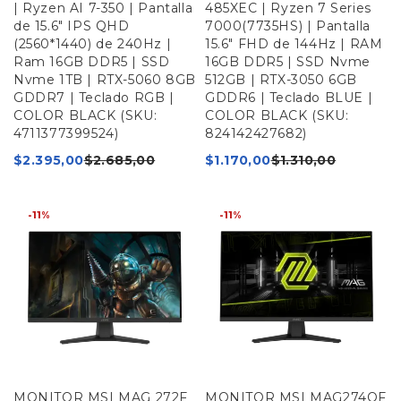
| Ryzen AI 7-350 | Pantalla
485XEC | Ryzen 7 Series
de 15.6" IPS QHD
7000(7735HS) | Pantalla
(2560*1440) de 240Hz |
15.6" FHD de 144Hz | RAM
Ram 16GB DDR5 | SSD
16GB DDR5 | SSD Nvme
Nvme 1TB | RTX-5060 8GB
512GB | RTX-3050 6GB
GDDR7 | Teclado RGB |
GDDR6 | Teclado BLUE |
COLOR BLACK (SKU:
COLOR BLACK (SKU:
4711377399524)
824142427682)
$
2.395,00
$
2.685,00
$
1.170,00
$
1.310,00
-11%
-11%
MONITOR MSI MAG 272F
MONITOR MSI MAG274QF