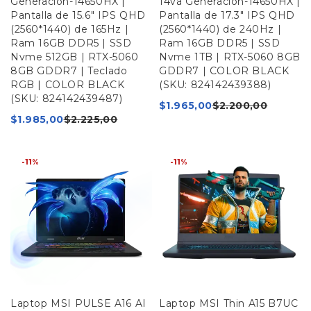
Generación-14650HX |
14va Generación-14650HX |
Pantalla de 15.6" IPS QHD
Pantalla de 17.3" IPS QHD
(2560*1440) de 165Hz |
(2560*1440) de 240Hz |
Ram 16GB DDR5 | SSD
Ram 16GB DDR5 | SSD
Nvme 512GB | RTX-5060
Nvme 1TB | RTX-5060 8GB
8GB GDDR7 | Teclado
GDDR7 | COLOR BLACK
RGB | COLOR BLACK
(SKU: 824142439388)
(SKU: 824142439487)
$
1.965,00
$
2.200,00
$
1.985,00
$
2.225,00
-11%
-11%
Laptop MSI PULSE A16 AI
Laptop MSI Thin A15 B7UC