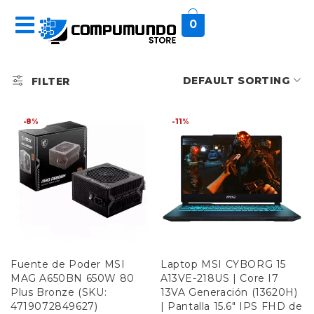
0
DEFAULT SORTING
FILTER
-8%
-11%
Fuente de Poder MSI
Laptop MSI CYBORG 15
MAG A650BN 650W 80
A13VE-218US | Core I7
Plus Bronze (SKU:
13VA Generación (13620H)
4719072849627)
| Pantalla 15.6" IPS FHD de