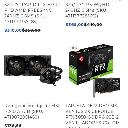
X24 27" RAPID IPS-HDR-
X24/ 27" IPS-WQHD
FHD AMD FREESYNC
240HZ 0.5Ms (SKU:
240HZ 0.5MS (SKU:
4711377281652)
4711377337168)
$
365,00
$
410,00
$
310,00
$
350,00
-11%
Refrigeración Líquida MSI
TARJETA DE VIDEO MSI
P240 ARGB (SKU:
VENTUS 2X GEFORCE
4719072851460)
RTX-3050-GDDR6-6GB-2
VENTILADORES-COLOR
$
136,56