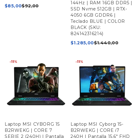
144Hz | RAM 16GB DDR5 |
$
85,00
$
92,00
SSD Nvme 512GB | RTX-
4050 6GB GDDR6 |
Teclado BLUE | COLOR
BLACK (SKU:
824142316214)
$
1.285,00
$
1.440,00
-11%
-11%
Laptop MSI CYBORG 15
Laptop MSI Cyborg 15-
B2RWEKG | CORE 7
B2RWEKG | CORE i7
SERIE 2 (240H) | Pantalla
240H | Pantalla 15.6" FHD