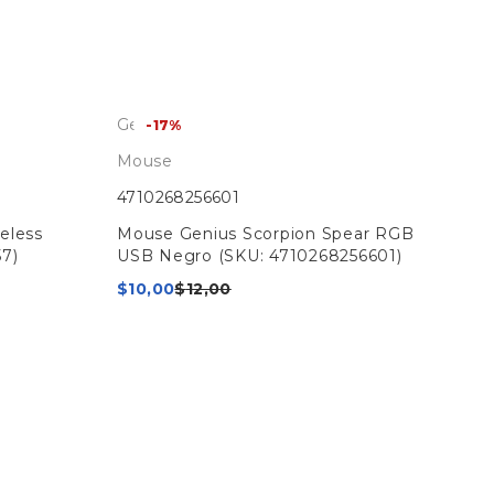
Genius
-17%
Mouse
4710268256601
eless
Mouse Genius Scorpion Spear RGB
7)
USB Negro (SKU: 4710268256601)
$
10,00
$
12,00
Gen
Mo
47