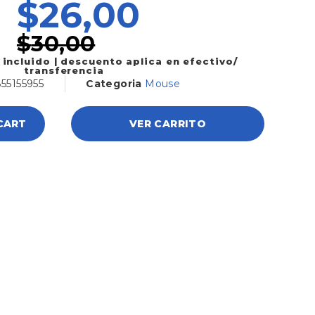
$
26,00
$
30,00
 incluido | descuento aplica en efectivo/
transferencia
55155955
Categoria
Mouse
CART
VER CARRITO