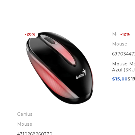
Meetion
-20%
-12%
Mouse
69703447
GB
Mouse Me
)
Azul (SK
$
15,00
$
1
Genius
Mouse
4710268260370