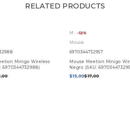
RELATED PRODUCTS
Meetion
-12%
Mouse
32988
6970344732957
etion Minigo Wireless
Mouse Meetion Minigo Wir
U: 6970344732988)
Negro (SKU: 697034473295
7,00
$
15,00
$
17,00