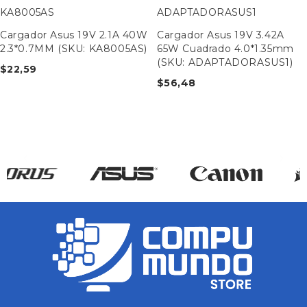
KA8005AS
ADAPTADORASUS1
Cargador Asus 19V 2.1A 40W
Cargador Asus 19V 3.42A
2.3*0.7MM (SKU: KA8005AS)
65W Cuadrado 4.0*1.35mm
(SKU: ADAPTADORASUS1)
$
22,59
$
56,48