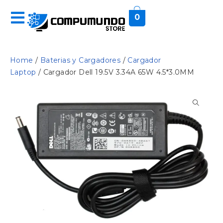
0
Home
/
Baterias y Cargadores
/
Cargador
Laptop
/ Cargador Dell 19.5V 3.34A 65W 4.5*3.0MM