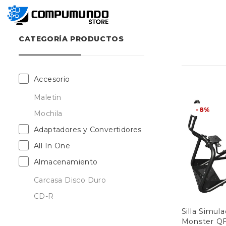
CATEGORÍA PRODUCTOS
Accesorio
Maletin
-8%
Mochila
Adaptadores y Convertidores
All In One
Almacenamiento
Carcasa Disco Duro
CD-R
Silla Simul
DVD-R
Monster Q