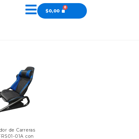
$
0,00
ador de Carreras
FRS01-01A con