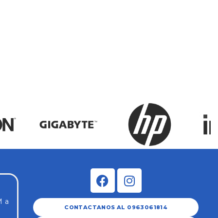
Tin
Ori
$
12
M a
CONTACTANOS AL 0963061814