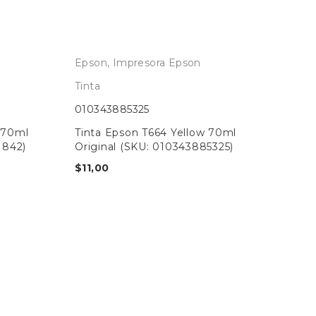
Epson
,
Impresora Epson
Tinta
010343885325
l 70ml
Tinta Epson T664 Yellow 70ml
1842)
Original (SKU: 010343885325)
$
11,00
Ep
Tin
010