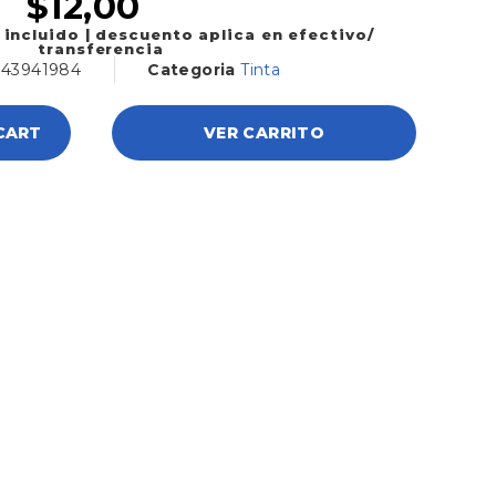
$
12,00
 incluido | descuento aplica en efectivo/
transferencia
343941984
Categoria
Tinta
CART
VER CARRITO