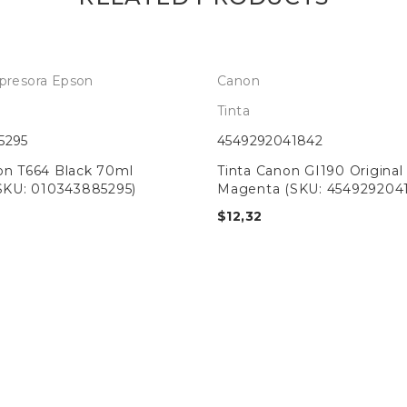
presora Epson
Canon
Tinta
5295
4549292041842
on T664 Black 70ml
Tinta Canon GI190 Origina
(SKU: 010343885295)
Magenta (SKU: 454929204
$
12,32