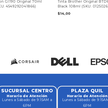
on GI190 Original 70ml
Tinta Brother Original BT
KU: 4549292041866)
Black 108ml (SKU: 012502
$
14,00
SUCURSAL CENTRO
PLAZA QUIL
Horario de Atención
Horario de Atención
Lunes a Sábado de 9:15AM a
Lunes a Sábado de 9:15A
6PM
6PM