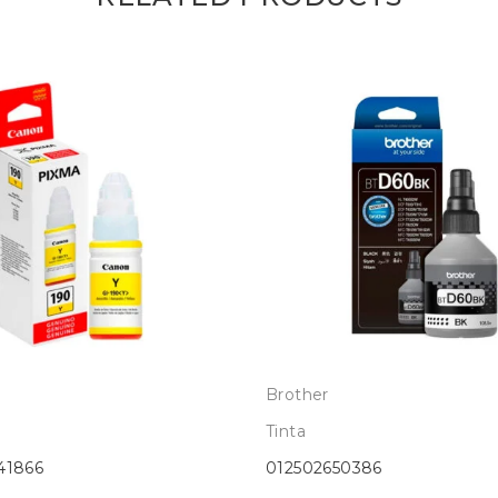
Brother
Tinta
41866
012502650386