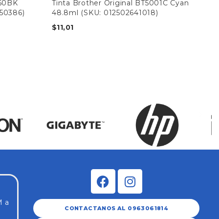
D60BK
Tinta Brother Original BT5001C Cyan
Tin
650386)
48.8ml (SKU: 012502641018)
Ori
$
11,01
$
11
M a
CONTACTANOS AL 0963061814