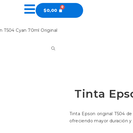
$
0,00
on T504 Cyan 70ml Original
Tinta Ep
Tinta Epson original T504 de
ofreciendo mayor duración y