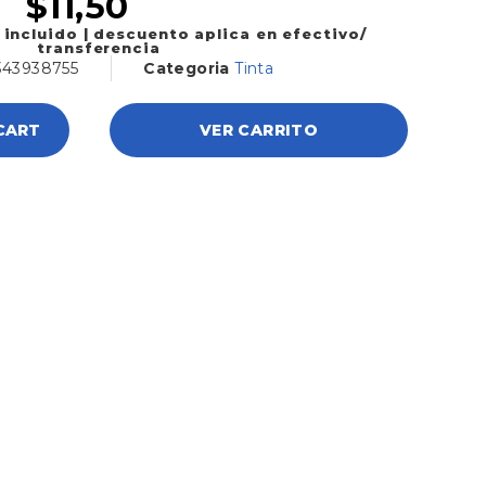
$
11,50
 incluido | descuento aplica en efectivo/
transferencia
343938755
Categoria
Tinta
CART
VER CARRITO