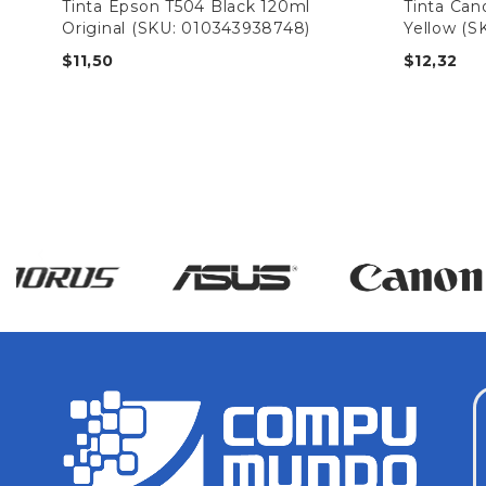
yan
Tinta Epson T504 Black 120ml
Tinta Can
Original (SKU: 010343938748)
Yellow (S
$
11,50
$
12,32