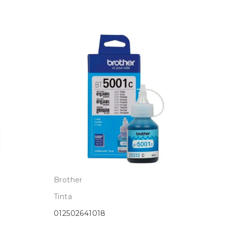
Brother
Ep
Tinta
Tin
012502641018
01