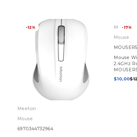
Meetion
-12%
-17%
Mouse
MOUSER5
KU:
Mouse Wi
2.4GHz R
MOUSER5
$
10,00
$
1
Meetion
Mouse
6970344732964