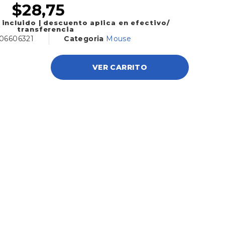
$
28,75
 incluido | descuento aplica en efectivo/
transferencia
06606321
Categoria
Mouse
VER CARRITO