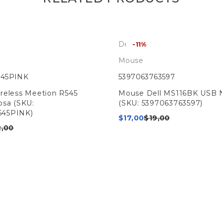
Dell
-11%
Mouse
45PINK
5397063763597
reless Meetion R545
Mouse Dell MS116BK USB 
osa (SKU:
(SKU: 5397063763597)
45PINK)
$
17,00
$
19,00
2,00