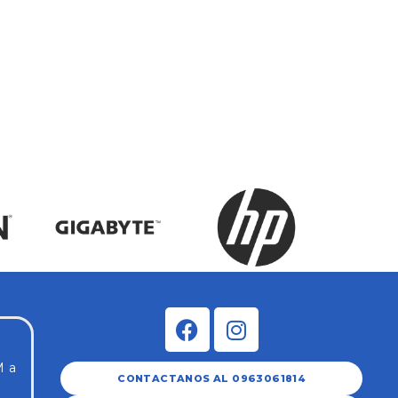
Mou
Bla
$
15
M a
CONTACTANOS AL 0963061814