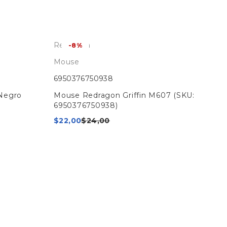
Redragon
-8%
Mouse
6950376750938
Negro
Mouse Redragon Griffin M607 (SKU:
6950376750938)
$
22,00
$
24,00
Mee
Mo
69