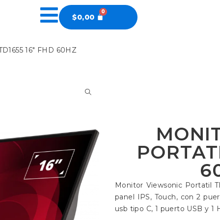
$
0,00
D1655 16″ FHD 60HZ
MONI
PORTATI
6
Monitor Viewsonic Portatil 
panel IPS, Touch, con 2 puer
usb tipo C, 1 puerto USB y 1