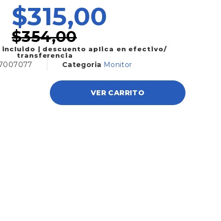
$
315,00
$
354,00
 incluido | descuento aplica en efectivo/
transferencia
7007077
Categoria
Monitor
VER CARRITO