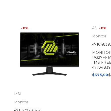
ASRock
-11%
-11%
Monitor
47104839
FHD
MONITOR
PG27FF1A
1MS FRE
47104839
$
375,00
$
MSI
Monitor
4711377281652