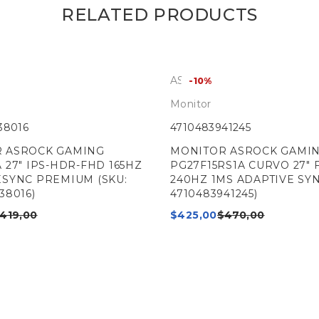
RELATED PRODUCTS
ASRock
-10%
Monitor
38016
4710483941245
 ASROCK GAMING
MONITOR ASROCK GAMI
 27" IPS-HDR-FHD 165HZ
PG27F15RS1A CURVO 27" 
ESYNC PREMIUM (SKU:
240HZ 1MS ADAPTIVE SYN
38016)
4710483941245)
419,00
$
425,00
$
470,00