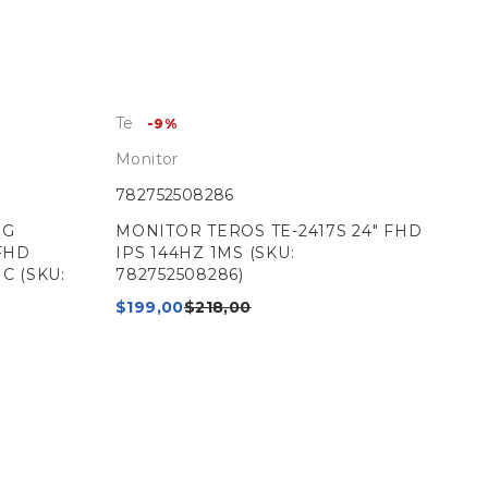
Teros
-9%
Monitor
782752508286
NG
MONITOR TEROS TE-2417S 24" FHD
FHD
IPS 144HZ 1MS (SKU:
C (SKU:
782752508286)
$
199,00
$
218,00
MS
Mon
471