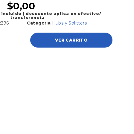
$
0,00
 incluido | descuento aplica en efectivo/
transferencia
2296
Categoria
Hubs y Splitters
VER CARRITO