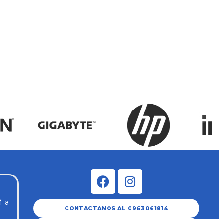
Hub
060
$
12
M a
CONTACTANOS AL 0963061814