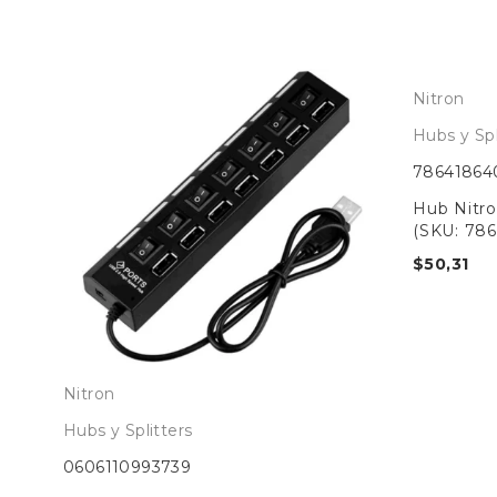
Nitron
Hubs y Spl
78641864
Hub Nitro
(SKU: 78
$
50,31
Nitron
Hubs y Splitters
0606110993739