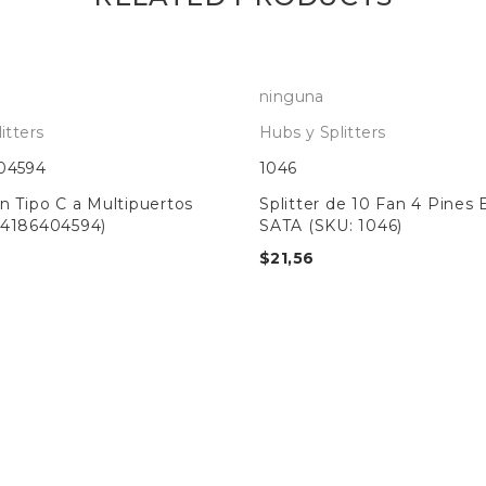
ninguna
itters
Hubs y Splitters
04594
1046
n Tipo C a Multipuertos
Splitter de 10 Fan 4 Pines 
64186404594)
SATA (SKU: 1046)
$
21,56