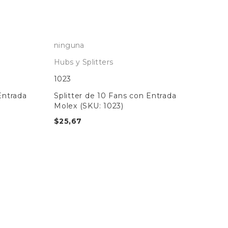
ninguna
Hubs y Splitters
1023
Entrada
Splitter de 10 Fans con Entrada
Molex (SKU: 1023)
$
25,67
Nit
Hub
060