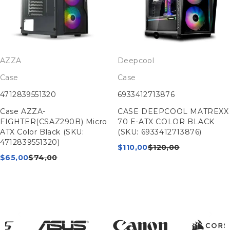
AZZA
Deepcool
Case
Case
4712839551320
6933412713876
Case AZZA-
CASE DEEPCOOL MATREXX
FIGHTER(CSAZ290B) Micro
70 E-ATX COLOR BLACK
ATX Color Black (SKU:
(SKU: 6933412713876)
4712839551320)
$
110,00
$
120,00
$
65,00
$
74,00