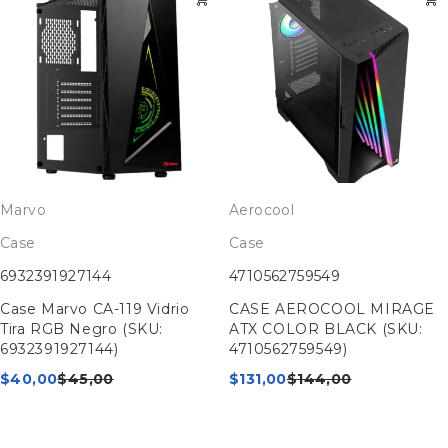
Marvo
Aerocool
Case
Case
6932391927144
4710562759549
Case Marvo CA-119 Vidrio
CASE AEROCOOL MIRAGE
Tira RGB Negro (SKU:
ATX COLOR BLACK (SKU:
6932391927144)
4710562759549)
$
40,00
$
45,00
$
131,00
$
144,00