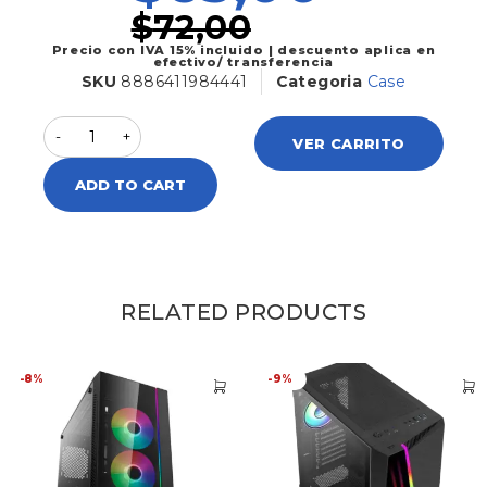
$
72,00
Precio con IVA 15% incluido | descuento aplica en
efectivo/ transferencia
SKU
8886411984441
Categoria
Case
VER CARRITO
ADD TO CART
RELATED PRODUCTS
-8%
-9%