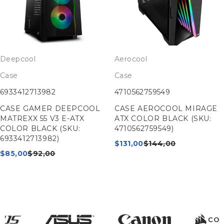
Deepcool
Aerocool
Case
Case
6933412713982
4710562759549
CASE GAMER DEEPCOOL
CASE AEROCOOL MIRAGE
MATREXX 55 V3 E-ATX
ATX COLOR BLACK (SKU:
COLOR BLACK (SKU:
4710562759549)
6933412713982)
$
131,00
$
144,00
$
85,00
$
92,00