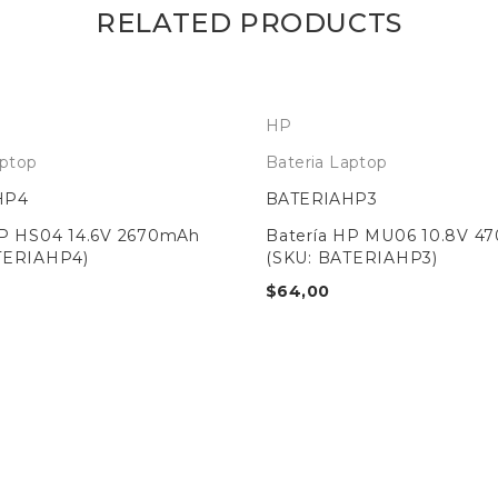
RELATED PRODUCTS
HP
aptop
Bateria Laptop
HP4
BATERIAHP3
HP HS04 14.6V 2670mAh
Batería HP MU06 10.8V 
TERIAHP4)
(SKU: BATERIAHP3)
$
64,00