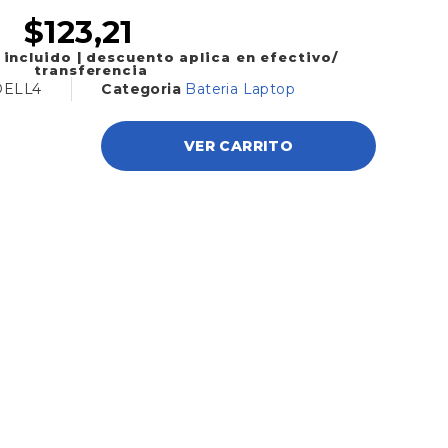
$
123,21
 incluido | descuento aplica en efectivo/
transferencia
DELL4
Categoria
Bateria Laptop
VER CARRITO