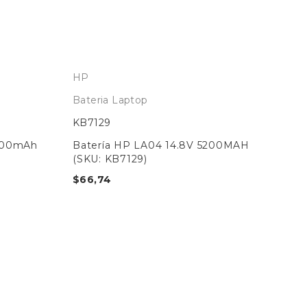
HP
Bateria Laptop
KB7129
4700mAh
Batería HP LA04 14.8V 5200MAH
(SKU: KB7129)
$
66,74
HP
Bat
BA