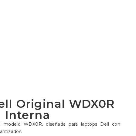
ell Original WDX0R
Interna
Dell modelo WDX0R, diseñada para laptops Dell con
antizados.