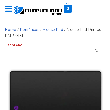
0
Home
/
Periféricos
/
Mouse Pad
/ Mouse Pad Primus
PMP-01XL
AGOTADO