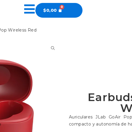
$
0,00
Pop Wireless Red
Earbud
W
Auriculares JLab GoAir Pop
compacto y autonomía de hast