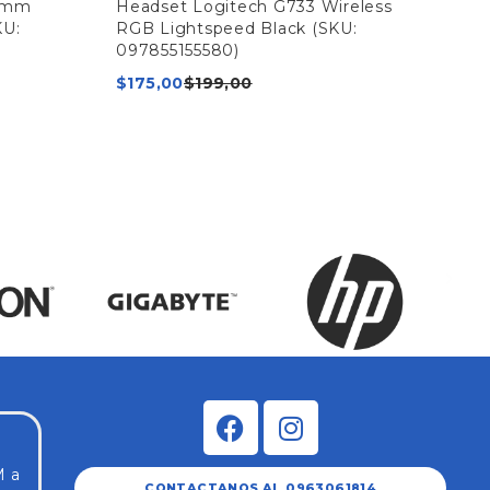
.5mm
Headset Logitech G733 Wireless
Aud
KU:
RGB Lightspeed Black (SKU:
Bla
097855155580)
$
1
$
175,00
$
199,00
M a
CONTACTANOS AL 0963061814