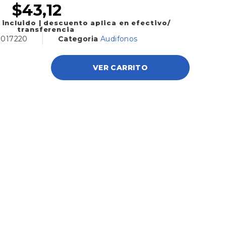
$
43,12
 incluido | descuento aplica en efectivo/
transferencia
7017220
Categoria
Audifonos
VER CARRITO