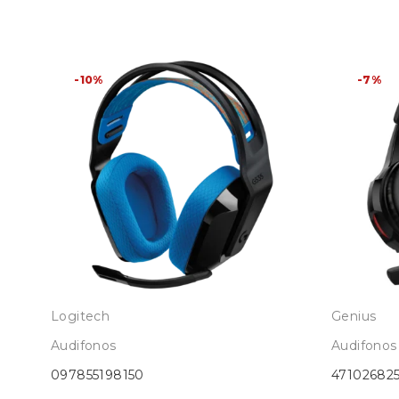
-10%
-7%
Logitech
Genius
Audifonos
Audifonos
097855198150
471026825