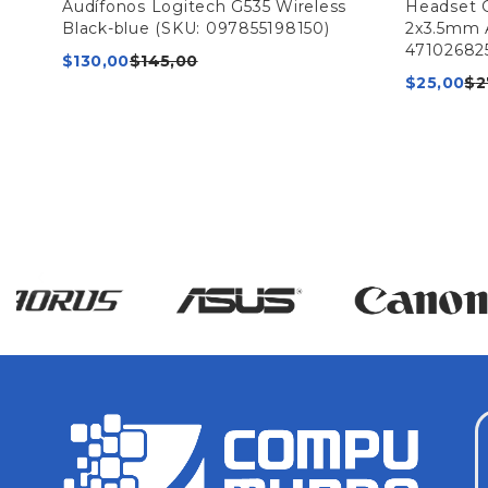
Audífonos Logitech G535 Wireless
Headset 
Black-blue (SKU: 097855198150)
2x3.5mm 
47102682
$
130,00
$
145,00
$
25,00
$
2