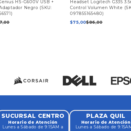
Genius HS-G600V USB +
Headset Logitech G335 3
Adaptador Negro (SKU:
Control Volumen White (S
56571)
097855165480)
7,00
$
75,00
$
86,00
SUCURSAL CENTRO
PLAZA QUIL
Horario de Atención
Horario de Atención
Lunes a Sábado de 9:15AM a
Lunes a Sábado de 9:15A