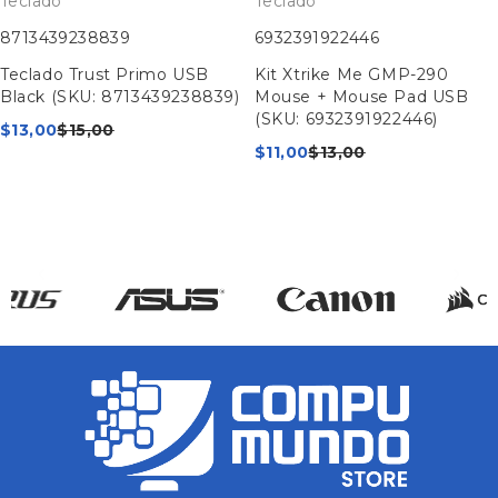
Teclado
Teclado
8713439238839
6932391922446
Teclado Trust Primo USB
Kit Xtrike Me GMP-290
Black (SKU: 8713439238839)
Mouse + Mouse Pad USB
(SKU: 6932391922446)
$
13,00
$
15,00
$
11,00
$
13,00