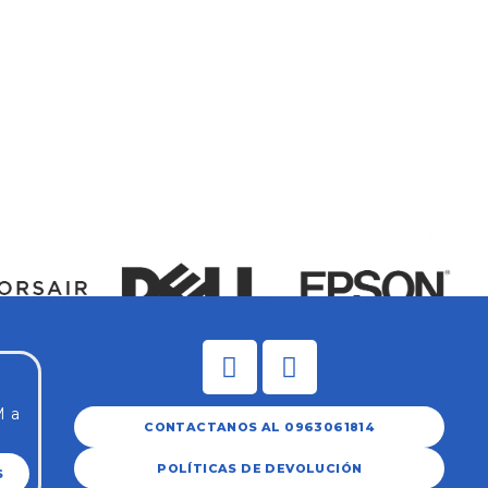
Pac
(SK
$
57
M a
CONTACTANOS AL 0963061814
POLÍTICAS DE DEVOLUCIÓN
S