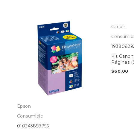
Canon
Consumib
19380829
AL
Kit Canon
4)
Páginas 
$
60,00
Epson
Consumible
010343858756