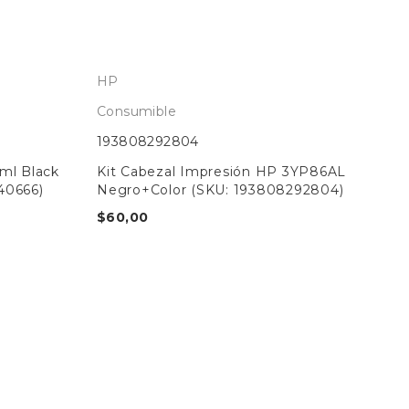
HP
Consumible
193808292804
ml Black
Kit Cabezal Impresión HP 3YP86AL
40666)
Negro+Color (SKU: 193808292804)
$
60,00
Ep
Con
010