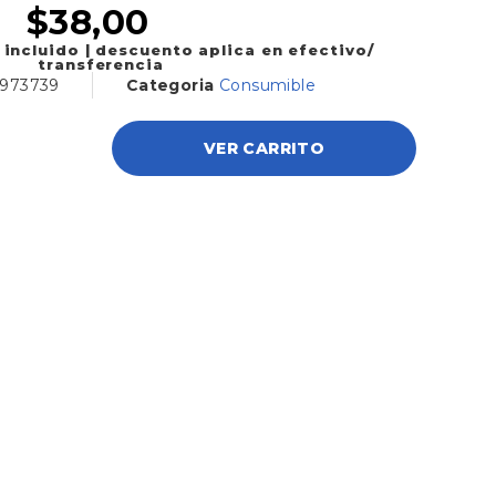
$
38,00
 incluido | descuento aplica en efectivo/
transferencia
973739
Categoria
Consumible
VER CARRITO