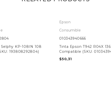
Epson
le
Consumible
2804
010343940666
 Selphy KP-108IN 108
Tinta Epson T942 R04X 136
(SKU: 193808292804)
Compatible (SKU: 0103439
$
50,31