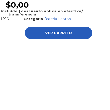
$
0,00
 incluido | descuento aplica en efectivo/
transferencia
HP16
Categoria
Bateria Laptop
VER CARRITO