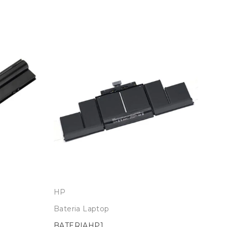
HP
Del
Bateria Laptop
Bat
BATERIAHP1
BA