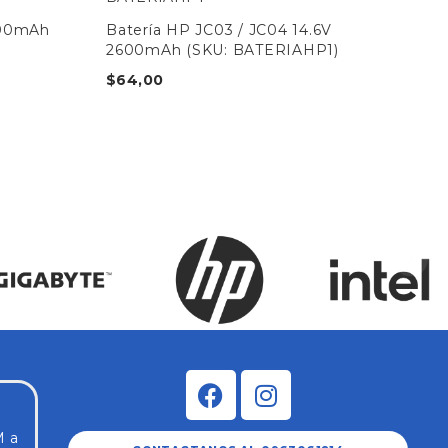
200mAh
Batería HP JC03 / JC04 14.6V
Bat
2600mAh (SKU: BATERIAHP1)
52
$
64,00
$
7
M a