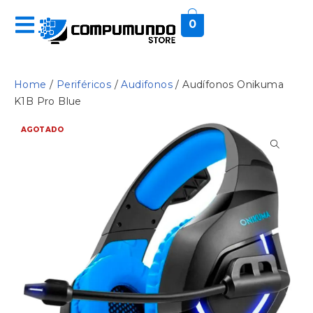
0
Home
/
Periféricos
/
Audifonos
/ Audífonos Onikuma
K1B Pro Blue
AGOTADO