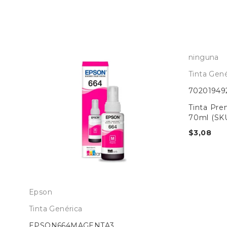
ninguna
Tinta Gené
70201949
Tinta Pr
70ml (SK
$
3,08
Epson
Tinta Genérica
EPSON664MAGENTA3