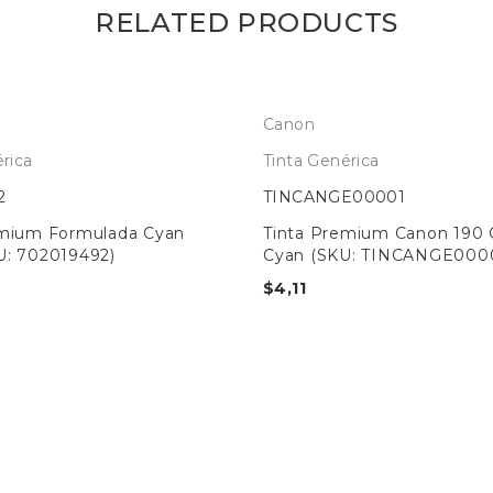
RELATED PRODUCTS
Canon
rica
Tinta Genérica
2
TINCANGE00001
emium Formulada Cyan
Tinta Premium Canon 190 
U: 702019492)
Cyan (SKU: TINCANGE000
$
4,11