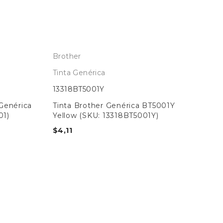
Brother
Tinta Genérica
13318BT5001Y
Genérica
Tinta Brother Genérica BT5001Y
01)
Yellow (SKU: 13318BT5001Y)
$
4,11
Ep
Tin
EP