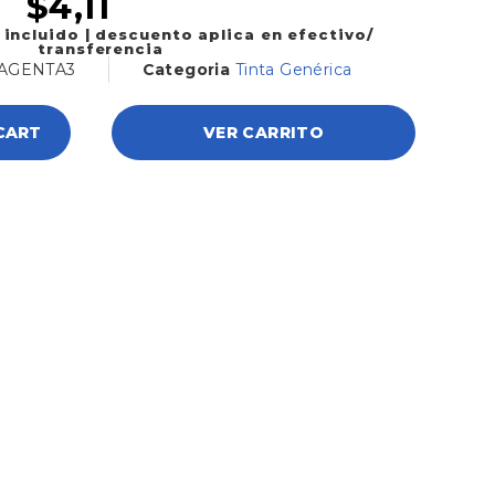
$
4,11
 incluido | descuento aplica en efectivo/
transferencia
AGENTA3
Categoria
Tinta Genérica
CART
VER CARRITO