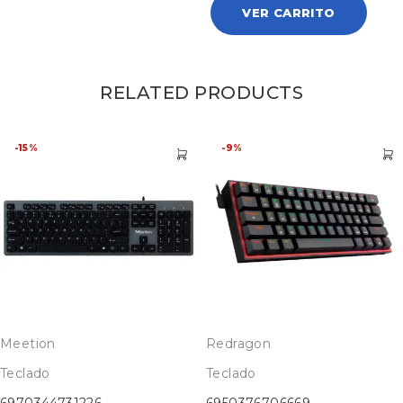
VER CARRITO
RELATED PRODUCTS
-15%
-9%
Meetion
Redragon
Teclado
Teclado
6970344731226
6950376706669