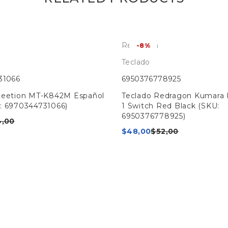
Redragon
-8%
Teclado
31066
6950376778925
Meetion MT-K842M Español
Teclado Redragon Kumara
: 6970344731066)
1 Switch Red Black (SKU:
6950376778925)
4,00
$
48,00
$
52,00