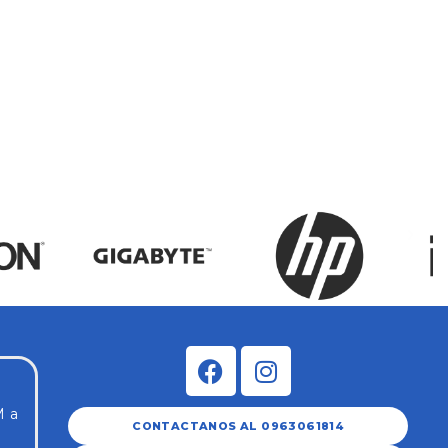
Tec
(SK
$
6
M a
CONTACTANOS AL 0963061814