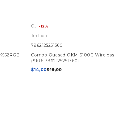
Quasad
-12%
Teclado
7862125251360
 K552RGB-
Combo Quasad QKM-5100G Wireless
(SKU: 7862125251360)
$
14,00
$
16,00
Hyp
Tec
196