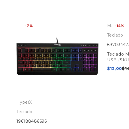
Meetion
-7%
-14%
Teclado
69703447
ess
Teclado 
USB (SKU
$
12,00
$
1
HyperX
Teclado
196188486696