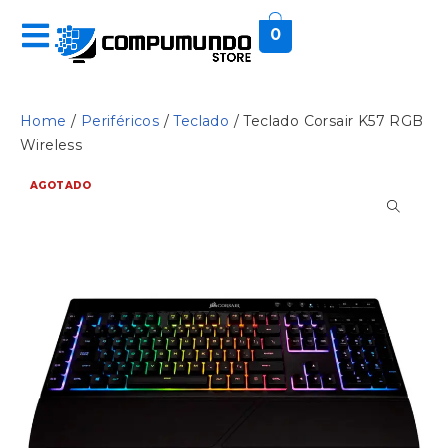
0
Home
/
Periféricos
/
Teclado
/ Teclado Corsair K57 RGB
Wireless
AGOTADO