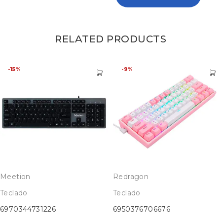
RELATED PRODUCTS
-15%
-9%
Meetion
Redragon
Teclado
Teclado
6970344731226
6950376706676