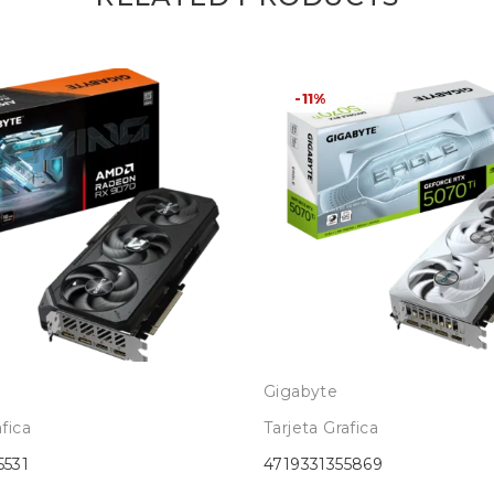
-11%
Gigabyte
afica
Tarjeta Grafica
5531
4719331355869