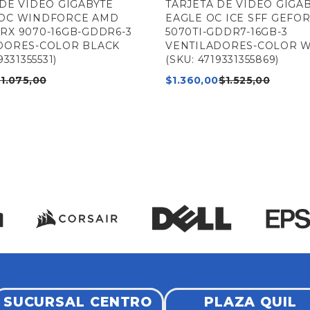
 DE VIDEO GIGABYTE
TARJETA DE VIDEO GIGA
OC WINDFORCE AMD
EAGLE OC ICE SFF GEFOR
RX 9070-16GB-GDDR6-3
5070TI-GDDR7-16GB-3
DORES-COLOR BLACK
VENTILADORES-COLOR W
9331355531)
(SKU: 4719331355869)
$
1.075,00
$
1.360,00
$
1.525,00
SUCURSAL CENTRO
PLAZA QUIL