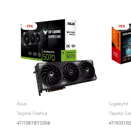
-11%
-11%
Asus
Gigabyte
Tarjeta Grafica
Tarjeta Gr
4711387870358
471933135