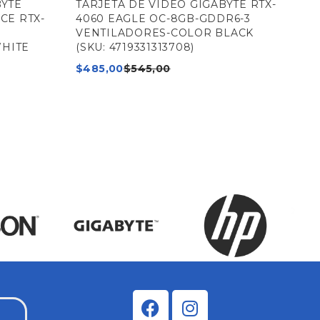
BYTE
TARJETA DE VIDEO GIGABYTE RTX-
TA
CE RTX-
4060 EAGLE OC-8GB-GDDR6-3
GE
VENTILADORES-COLOR BLACK
VE
HITE
(SKU: 4719331313708)
AU
471
$
485,00
$
545,00
$
1