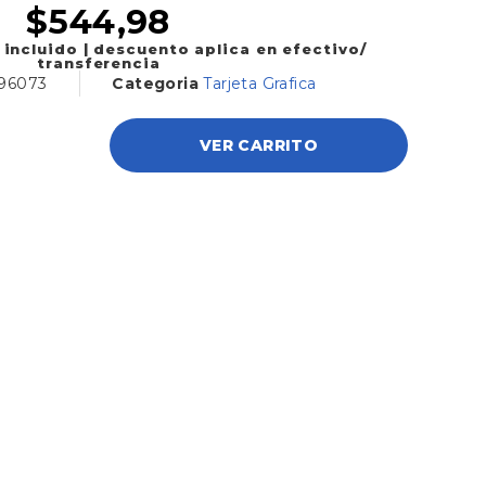
$
544,98
 incluido | descuento aplica en efectivo/
transferencia
96073
Categoria
Tarjeta Grafica
VER CARRITO