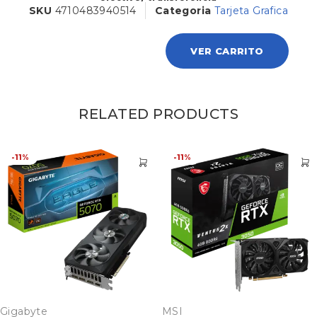
SKU
4710483940514
Categoria
Tarjeta Grafica
VER CARRITO
RELATED PRODUCTS
-11%
-11%
Gigabyte
MSI