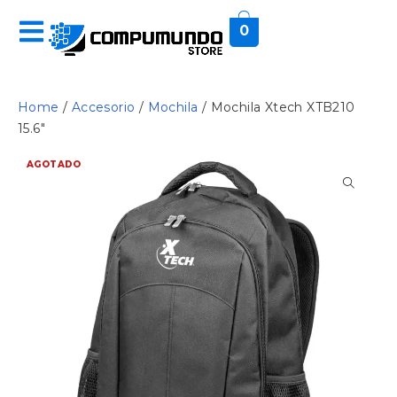
0
Home
/
Accesorio
/
Mochila
/ Mochila Xtech XTB210
15.6″
AGOTADO