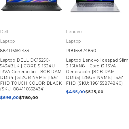
Dell
Lenovo
Laptop
Laptop
884116652434
198155874840
Laptop DELL DC15250-
Laptop Lenovo Ideapad Slim
5434BLK | CORE 5-1334U
3 15IAN8 | Core i3 13VA
13VA Generación | 8GB RAM
Generación |8GB RAM
DDR4 | 512GB NVME |15.6"
DDR5| 128GB NVME| 15.6"
FHD TOUCH COLOR BLACK
FHD (SKU: 198155874840)
(SKU: 884116652434)
$
465,00
$
525,00
$
695,00
$
780,00