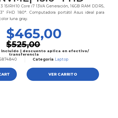
 3 15IRH10 Core i7 13VA Generación, 16GB RAM DDR5,
3” FHD 180°. Computadora portátil Asus ideal para
color luna gray.
$
465,00
$
525,00
 incluido | descuento aplica en efectivo/
transferencia
55874840
Categoria
Laptop
CART
VER CARRITO