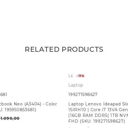
RELATED PRODUCTS
Lenovo
-11%
Laptop
3681
199271598627
book Neo (A3404) - Color
Laptop Lenovo Ideapad Sl
U: 195950853681)
15IRH10 | Core i7 13VA Gen
|16GB RAM DDR5| 1TB NVM
$
1.090,00
FHD (SKU: 199271598627)