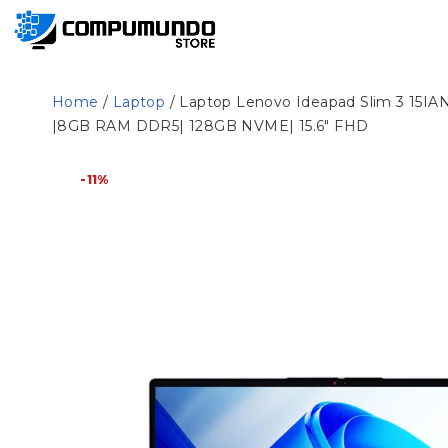
Home
/
Laptop
/ Laptop Lenovo Ideapad Slim 3 15IAN
|8GB RAM DDR5| 128GB NVME| 15.6″ FHD
-11%