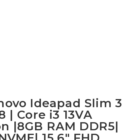
novo Ideapad Slim 3
8 | Core i3 13VA
ón |8GB RAM DDR5|
NVME| 15.6″ FHD