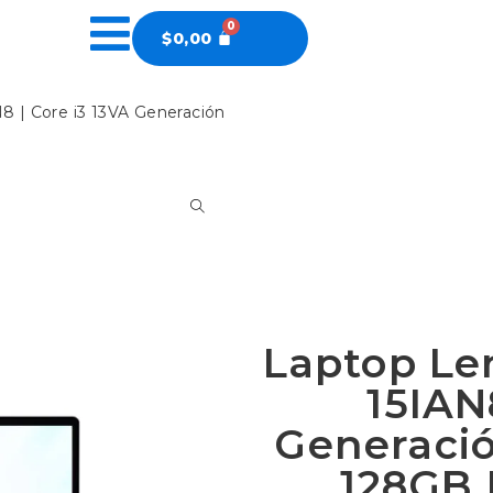
$
0,00
8 | Core i3 13VA Generación
Laptop Le
15IAN
Generaci
128GB 