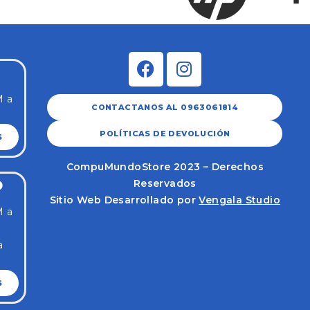
M a
CONTACTANOS AL 0963061814
POLÍTICAS DE DEVOLUCIÓN
S
CompuMundoStore 2023 – Derechos
Reservados
O
Sitio Web Desarrollado por
Vengala Studio
M a
a
S