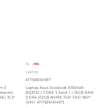
Asus
-11%
Laptop
4711636161497
im 3
Laptop Asus Vivobook X1504VA-
eración
BQ3132 | CORE 5 Serie 1 | 16GB RAM
E| 15.3"
DDR4 512GB NVME 15.6" FHD 180°
(SKU: 4711636161497)