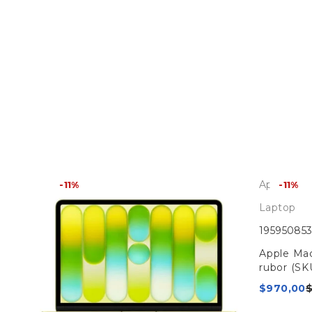
Apple
-11%
-11%
Laptop
19595085
Apple Mac
RAM
rubor (SK
0°
$
970,00