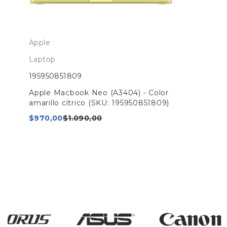
Apple
Laptop
195950851809
Apple Macbook Neo (A3404) - Color
amarillo cítrico (SKU: 195950851809)
$
970,00
$
1.090,00