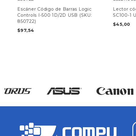
Escáner Código de Barras Logic
Lector có
Controls I-500 1D/2D USB (SKU:
SC100-1 U
850722)
$
45,00
$
97,54