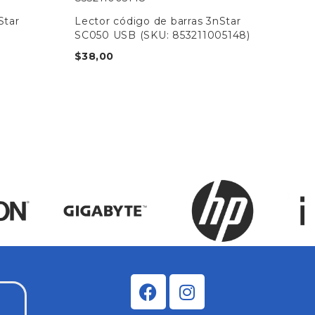
Star
Lector código de barras 3nStar
Esc
SC050 USB (SKU: 853211005148)
Con
850
$
38,00
$
9