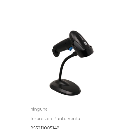
ninguna
nin
Impresora Punto Venta
Imp
853211005148
85