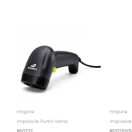
ninguna
ninguna
Impresora Punto Venta
Impresora
850722
853211005