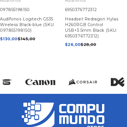
Audifonos
Audifonos
097855198150
6950376772312
Audífonos Logitech G535
Headset Redragon Hylas
Wireless Black-blue (SKU:
H260RGB Control
097855198150)
USB+3.5mm Black (SKU:
6950376772312)
$
130,00
$
145,00
$
26,00
$
28,00