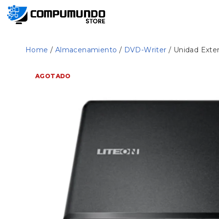
Home
/
Almacenamiento
/
DVD-Writer
/ Unidad Ext
AGOTADO