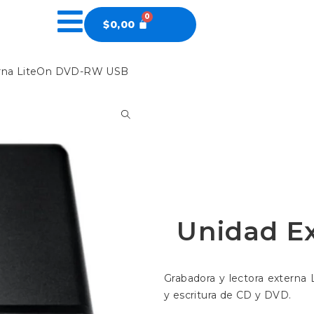
$
0,00
erna LiteOn DVD-RW USB
Unidad E
Grabadora y lectora externa
y escritura de CD y DVD.