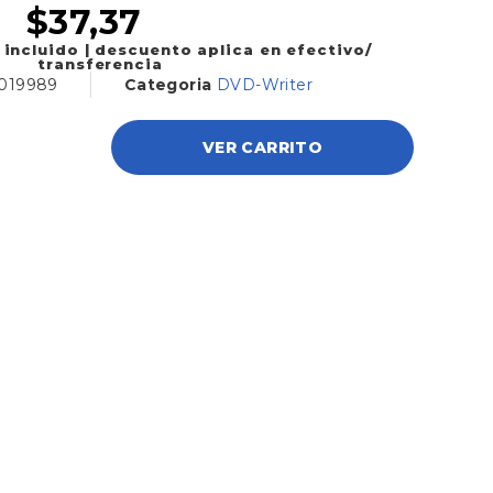
$
37,37
 incluido | descuento aplica en efectivo/
transferencia
019989
Categoria
DVD-Writer
VER CARRITO