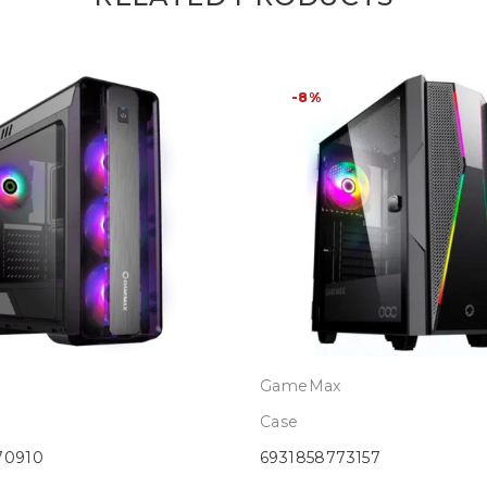
-8%
GameMax
Case
70910
6931858773157