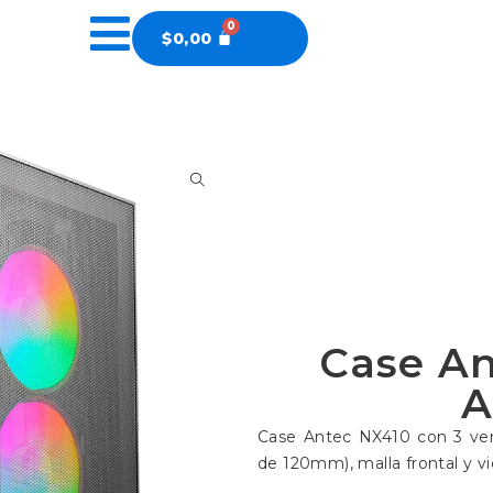
$
0,00
Case An
A
Case Antec NX410 con 3 ven
de 120mm), malla frontal y vi