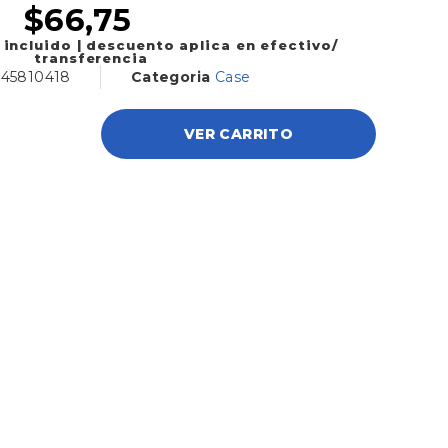
$
66,75
 incluido | descuento aplica en efectivo/
transferencia
345810418
Categoria
Case
VER CARRITO