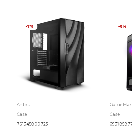
-7%
-8%
Antec
GameMax
Case
Case
761345800723
69318587