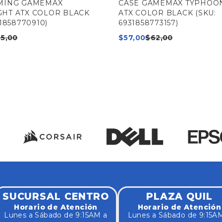
MING GAMEMAX
CASE GAMEMAX TYPHOON
HT ATX COLOR BLACK
ATX COLOR BLACK (SKU:
31858770910)
6931858773157)
5,00
$
57,00
$
62,00
SUCURSAL CENTRO
PLAZA QUIL
Horario de Atención
Horario de Atención
Lunes a Sábado de 9:15AM a
Lunes a Sábado de 9:15A