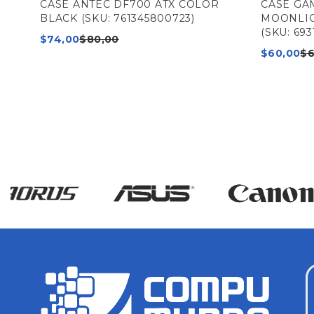
CASE ANTEC DF700 ATX COLOR
CASE GA
BLACK (SKU: 761345800723)
MOONLIG
(SKU: 69
$
74,00
$
80,00
$
60,00
$
6