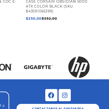
 COC E-
CASE CORSAIR OBSIDIAN 500D
CA
ATX COLOR BLACK (SKU:
BLA
843591065399)
$
7
$
250,00
$
352,00
M a
CONTACTANOS AL 0963061814