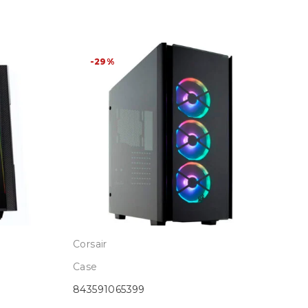
-29%
Corsair
Ant
Case
Cas
843591065399
761