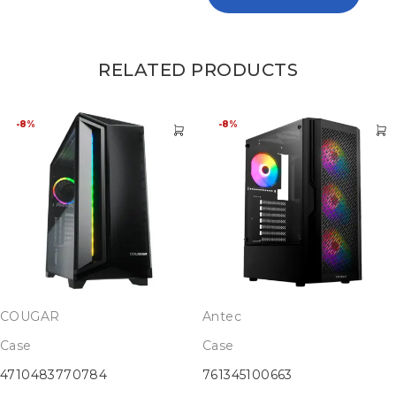
RELATED PRODUCTS
-8%
-8%
COUGAR
Antec
Case
Case
4710483770784
761345100663