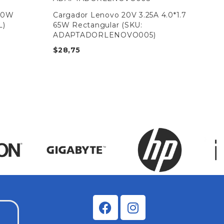
 90W
Cargador Lenovo 20V 3.25A 4.0*1.7
Car
L)
65W Rectangular (SKU:
(S
ADAPTADORLENOVO005)
$
5
$
28,75