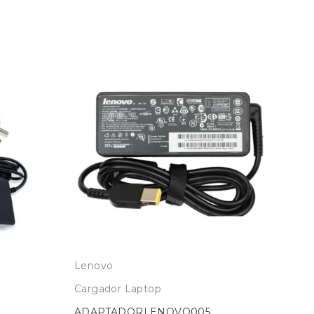
Lenovo
HP
Cargador Laptop
Car
ADAPTADORLENOVO005
AD