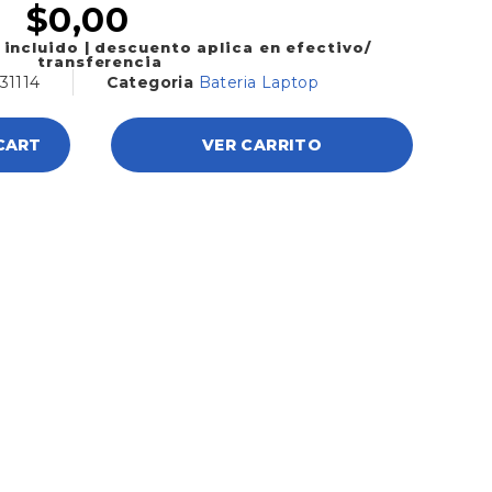
$
0,00
 incluido | descuento aplica en efectivo/
transferencia
31114
Categoria
Bateria Laptop
CART
VER CARRITO