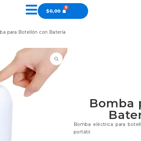
$
0,00
a para Botellón con Batería
Bomba p
Bate
Bomba eléctrica para botell
portátil.