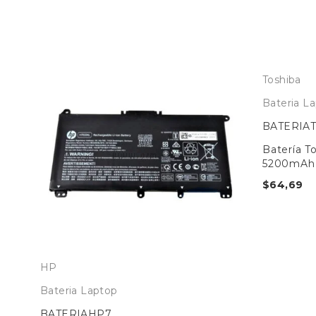
Toshiba
Bateria L
BATERIA
h
Batería T
5200mAh 
$
64,69
HP
Bateria Laptop
BATERIAHP7