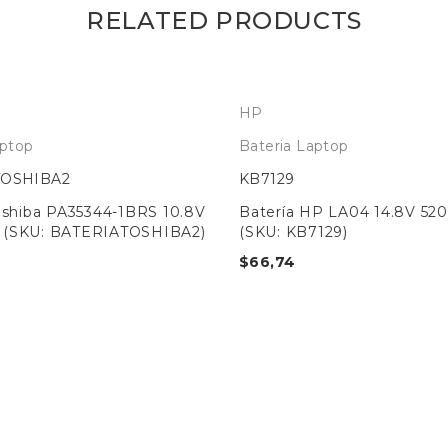
RELATED PRODUCTS
HP
aptop
Bateria Laptop
TOSHIBA2
KB7129
oshiba PA35344-1BRS 10.8V
Batería HP LA04 14.8V 5
(SKU: BATERIATOSHIBA2)
(SKU: KB7129)
$
66,74