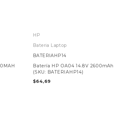
HP
Bateria Laptop
BATERIAHP14
200MAH
Batería HP OA04 14.8V 2600mAh
(SKU: BATERIAHP14)
$
64,69
HP
Bat
BA